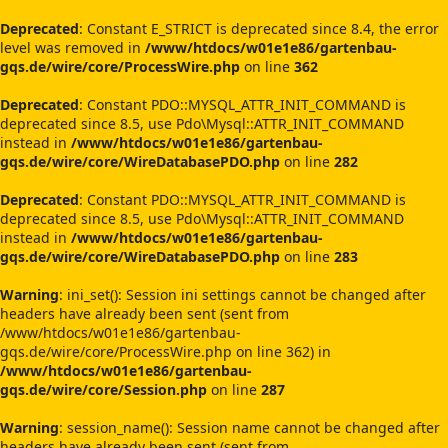
Deprecated
: Constant E_STRICT is deprecated since 8.4, the error
level was removed in
/www/htdocs/w01e1e86/gartenbau-
gqs.de/wire/core/ProcessWire.php
on line
362
Deprecated
: Constant PDO::MYSQL_ATTR_INIT_COMMAND is
deprecated since 8.5, use Pdo\Mysql::ATTR_INIT_COMMAND
instead in
/www/htdocs/w01e1e86/gartenbau-
gqs.de/wire/core/WireDatabasePDO.php
on line
282
Deprecated
: Constant PDO::MYSQL_ATTR_INIT_COMMAND is
deprecated since 8.5, use Pdo\Mysql::ATTR_INIT_COMMAND
instead in
/www/htdocs/w01e1e86/gartenbau-
gqs.de/wire/core/WireDatabasePDO.php
on line
283
Warning
: ini_set(): Session ini settings cannot be changed after
headers have already been sent (sent from
/www/htdocs/w01e1e86/gartenbau-
gqs.de/wire/core/ProcessWire.php on line 362) in
/www/htdocs/w01e1e86/gartenbau-
gqs.de/wire/core/Session.php
on line
287
Warning
: session_name(): Session name cannot be changed after
headers have already been sent (sent from