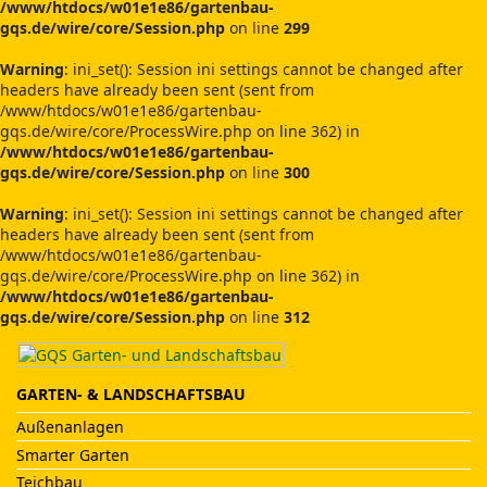
/www/htdocs/w01e1e86/gartenbau-
gqs.de/wire/core/Session.php
on line
299
Warning
: ini_set(): Session ini settings cannot be changed after
headers have already been sent (sent from
/www/htdocs/w01e1e86/gartenbau-
gqs.de/wire/core/ProcessWire.php on line 362) in
/www/htdocs/w01e1e86/gartenbau-
gqs.de/wire/core/Session.php
on line
300
Warning
: ini_set(): Session ini settings cannot be changed after
headers have already been sent (sent from
/www/htdocs/w01e1e86/gartenbau-
gqs.de/wire/core/ProcessWire.php on line 362) in
/www/htdocs/w01e1e86/gartenbau-
gqs.de/wire/core/Session.php
on line
312
GARTEN- & LANDSCHAFTSBAU
Außenanlagen
Smarter Garten
Teichbau