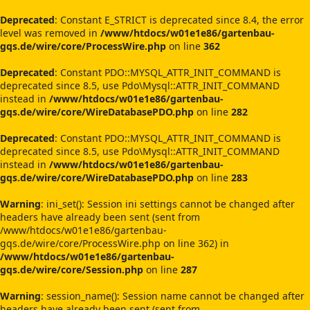
Deprecated
: Constant E_STRICT is deprecated since 8.4, the error
level was removed in
/www/htdocs/w01e1e86/gartenbau-
gqs.de/wire/core/ProcessWire.php
on line
362
Deprecated
: Constant PDO::MYSQL_ATTR_INIT_COMMAND is
deprecated since 8.5, use Pdo\Mysql::ATTR_INIT_COMMAND
instead in
/www/htdocs/w01e1e86/gartenbau-
gqs.de/wire/core/WireDatabasePDO.php
on line
282
Deprecated
: Constant PDO::MYSQL_ATTR_INIT_COMMAND is
deprecated since 8.5, use Pdo\Mysql::ATTR_INIT_COMMAND
instead in
/www/htdocs/w01e1e86/gartenbau-
gqs.de/wire/core/WireDatabasePDO.php
on line
283
Warning
: ini_set(): Session ini settings cannot be changed after
headers have already been sent (sent from
/www/htdocs/w01e1e86/gartenbau-
gqs.de/wire/core/ProcessWire.php on line 362) in
/www/htdocs/w01e1e86/gartenbau-
gqs.de/wire/core/Session.php
on line
287
Warning
: session_name(): Session name cannot be changed after
headers have already been sent (sent from