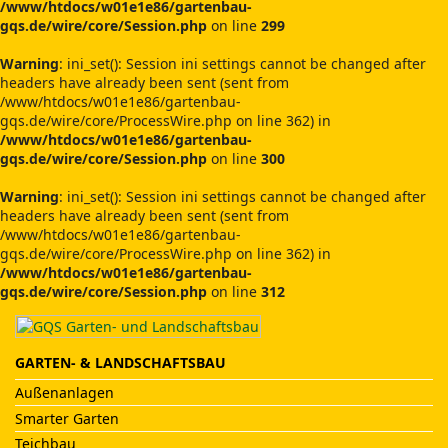
/www/htdocs/w01e1e86/gartenbau-
gqs.de/wire/core/Session.php
on line
299
Warning
: ini_set(): Session ini settings cannot be changed after
headers have already been sent (sent from
/www/htdocs/w01e1e86/gartenbau-
gqs.de/wire/core/ProcessWire.php on line 362) in
/www/htdocs/w01e1e86/gartenbau-
gqs.de/wire/core/Session.php
on line
300
Warning
: ini_set(): Session ini settings cannot be changed after
headers have already been sent (sent from
/www/htdocs/w01e1e86/gartenbau-
gqs.de/wire/core/ProcessWire.php on line 362) in
/www/htdocs/w01e1e86/gartenbau-
gqs.de/wire/core/Session.php
on line
312
GARTEN- & LANDSCHAFTSBAU
Außenanlagen
Smarter Garten
Teichbau