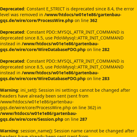
Deprecated
: Constant E_STRICT is deprecated since 8.4, the error
level was removed in
/www/htdocs/w01e1e86/gartenbau-
gqs.de/wire/core/ProcessWire.php
on line
362
Deprecated
: Constant PDO::MYSQL_ATTR_INIT_COMMAND is
deprecated since 8.5, use Pdo\Mysql::ATTR_INIT_COMMAND
instead in
/www/htdocs/w01e1e86/gartenbau-
gqs.de/wire/core/WireDatabasePDO.php
on line
282
Deprecated
: Constant PDO::MYSQL_ATTR_INIT_COMMAND is
deprecated since 8.5, use Pdo\Mysql::ATTR_INIT_COMMAND
instead in
/www/htdocs/w01e1e86/gartenbau-
gqs.de/wire/core/WireDatabasePDO.php
on line
283
Warning
: ini_set(): Session ini settings cannot be changed after
headers have already been sent (sent from
/www/htdocs/w01e1e86/gartenbau-
gqs.de/wire/core/ProcessWire.php on line 362) in
/www/htdocs/w01e1e86/gartenbau-
gqs.de/wire/core/Session.php
on line
287
Warning
: session_name(): Session name cannot be changed after
headers have already been sent (sent from